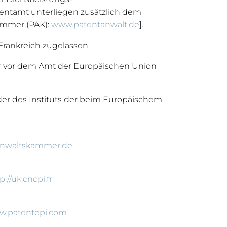
tentamt unterliegen zusätzlich dem
kammer (PAK):
www.patentanwalt.de
].
Frankreich zugelassen.
r vor dem Amt der Europäischen Union
der des Instituts der beim Europäischem
anwaltskammer.de
p://uk.cncpi.fr
ww.patentepi.com