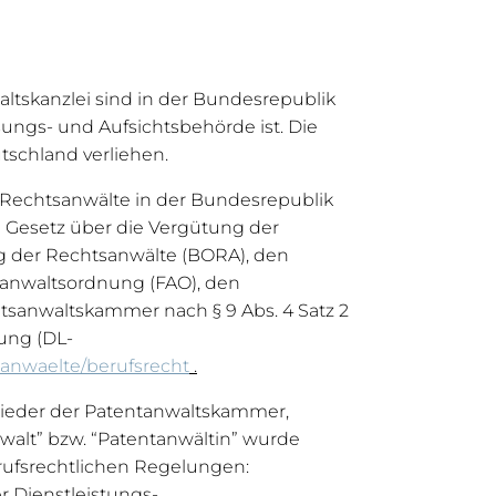
tskanzlei sind in der Bundesrepublik
ngs- und Aufsichtsbehörde ist. Die
tschland verliehen.
 Rechtsanwälte in der Bundesrepublik
Gesetz über die Vergütung der
g der Rechtsanwälte (BORA), den
hanwaltsordnung (FAO), den
anwaltskammer nach § 9 Abs. 4 Satz 2
nung (DL-
-anwaelte/berufsrecht
.
lieder der Patentanwaltskammer,
walt” bzw. “Patentanwältin” wurde
rufsrechtlichen Regelungen:
r Dienstleistungs-