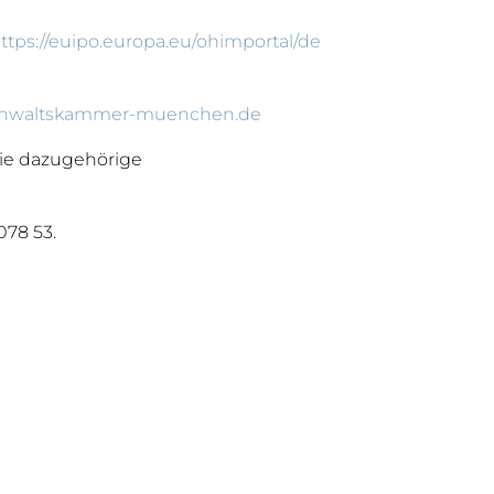
ttps://euipo.europa.eu/ohimportal/de
sanwaltskammer-muenchen.de
ie dazugehörige
078 53.