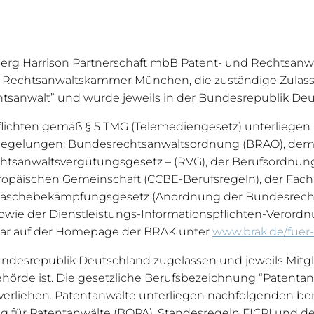
g Harrison Partnerschaft mbB Patent- und Rechtsanwal
 Rechtsanwaltskammer München, die zuständige Zulassu
tsanwalt” und wurde jeweils in der Bundesrepublik Deu
pflichten gemäß § 5 TMG (Telemediengesetz) unterliegen
Regelungen: Bundesrechtsanwaltsordnung (BRAO), dem 
tsanwaltsvergütungsgesetz – (RVG), der Berufsordnun
ropäischen Gemeinschaft (CCBE-Berufsregeln), der Fac
äschebekämpfungsgesetz (Anordnung der Bundesrechts
) sowie der Dienstleistungs-Informationspflichten-Verord
ufbar auf der Homepage der BRAK unter
www.brak.de/fuer
undesrepublik Deutschland zugelassen und jeweils Mitg
hörde ist. Die gesetzliche Berufsbezeichnung “Patentan
 verliehen. Patentanwälte unterliegen nachfolgenden be
 für Patentanwälte (BOPA), Standesregeln FICPI und de