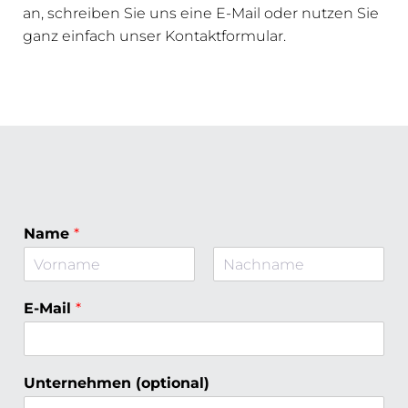
an, schreiben Sie uns eine E-Mail oder nutzen Sie
ganz einfach unser Kontaktformular.
Name
*
V
N
o
a
E-Mail
*
r
c
n
h
a
n
m
a
e
m
Unternehmen (optional)
e